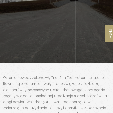
MENU
Ostanie obwody zakończyły Trial Run Test na koniec lutego.
Równolegle na farmie trwały prace związane z rozbiórką
elementów tymczasowych układu drogowego (który będzie
zbędny w okresie eksploatacji), realizacja stałych zjazdów na
drogi powiatowe i drogę krajową, prace porządkowe
zmierzające do uzyskania TOC czyli Certyfikatu Zakończenia